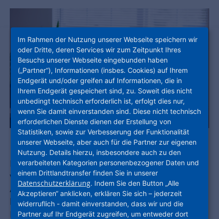
Im Rahmen der Nutzung unserer Webseite speichern wir
oder Dritte, deren Services wir zum Zeitpunkt Ihres
Besuchs unserer Webseite eingebunden haben
(„Partner“), Informationen (insbes. Cookies) auf Ihrem
Endgerät und/oder greifen auf Informationen, die in
Ihrem Endgerät gespeichert sind, zu. Soweit dies nicht
unbedingt technisch erforderlich ist, erfolgt dies nur,
wenn Sie damit einverstanden sind. Diese nicht technisch
erforderlichen Dienste dienen der Erstellung von
Statistiken, sowie zur Verbesserung der Funktionalität
unserer Webseite, aber auch für die Partner zur eigenen
Nutzung. Details hierzu, insbesondere auch zu den
Immer mehr Beschäftigte erledigen ihre Arbeit
verarbeiteten Kategorien personenbezogener Daten und
einem Drittlandtransfer finden Sie in unserer
von zu Hause. Es gib Zeiten, in denen
Datenschutzerklärung
. Indem Sie den Button „Alle
Alternativen zum gewohnten Arbeitsplatz eine
Akzeptieren“ anklicken, erklären Sie sich – jederzeit
kurzfristige und sinnvolle Variante darstellen.
widerruflich - damit einverstanden, dass wir und die
Produktivität im Homeoffice setzt allerdings
Partner auf Ihr Endgerät zugreifen, um entweder dort