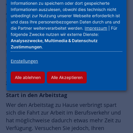
Informationen zu speichern oder dort gespeicherte
voraus, dass Arbeitnehmer zu Hause eine gute
Informationen auszulesen, obwohl dies technisch nicht
Arbeitsumgebung schaffen, Prioritäten setzen
unbedingt zur Nutzung unserer Webseite erforderlich ist
können und ein hohes Maß an
und dass Ihre personenbezogenen Daten durch uns und
Eigenverantwortung aufbringen. Das Modell
Impressum
die Partner weiterverarbeitet werden.
| Für
folgende Zwecke nutzen wir externe Dienste:
bietet zahlreiche Vorteile, kann sich aber auch
Analysezwecke, Multimedia & Datenschutz
negativ auf die Gesundheit auswirken. Wenn
Zustimmungen
.
sich die Grenzen zwischen Arbeits- und
Privatleben auflösen, kann das Zuhause seine
Einstellungen
Funktion als Rückzugsort verlieren. Mit unseren
Tipps geben wir eine Hilfestellung für das
Alle ablehnen
Alle Akzeptieren
gesunde Arbeiten in den eigenen vier Wänden.
Start in den Arbeitstag
Wer den Arbeitstag zu Hause verbringt spart
sich die Fahrt zur Arbeit im Berufsverkehr und
hat möglichweise dadurch etwas mehr Zeit zu
Verfügung. Versuchen Sie jedoch, Ihren