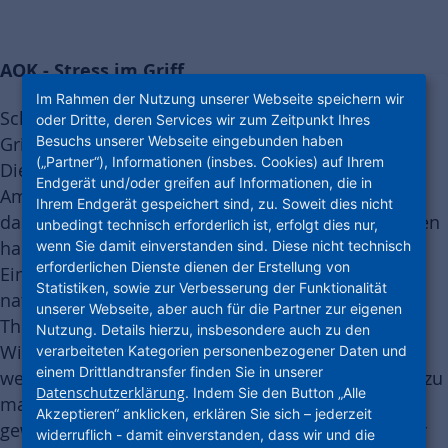
AOK - Stress im Griff
Im Rahmen der Nutzung unserer Webseite speichern wir
Schön, dass Sie sich für die Challenge „Stress im
oder Dritte, deren Services wir zum Zeitpunkt Ihres
Besuchs unserer Webseite eingebunden haben
Griff“, in Kooperation mit der AOK, interessieren.
(„Partner“), Informationen (insbes. Cookies) auf Ihrem
Die Challenge wird Sie vier Wochen lang begleiten.
Endgerät und/oder greifen auf Informationen, die in
Am Ende erhalten Sie ein Zertifikat, welches zeigt,
Ihrem Endgerät gespeichert sind, zu. Soweit dies nicht
dass Sie erfolgreich an der Challenge teilgenommen
unbedingt technisch erforderlich ist, erfolgt dies nur,
haben. Das Zertifikat ist zudem eine der
wenn Sie damit einverstanden sind. Diese nicht technisch
erforderlichen Dienste dienen der Erstellung von
Eintrittskarten zum Gewinnspiel. Die Teilnahme ist
Statistiken, sowie zur Verbesserung der Funktionalität
natürlich freiwillig. In Woche 1 erwartet Sie das
unserer Webseite, aber auch für die Partner zur eigenen
Thema Stress. Was ist Stress und wie entsteht er?
Nutzung. Details hierzu, insbesondere auch zu den
Wie können wir das Problem selbst lösen? Zudem
verarbeiteten Kategorien personenbezogener Daten und
einem Drittlandtransfer finden Sie in unserer
werden Sie aufgefordert einen Persönlichkeitstest zu
Datenschutzerklärung
. Indem Sie den Button „Alle
machen. Bitte beantworten Sie die Fragen
Akzeptieren“ anklicken, erklären Sie sich – jederzeit
gewissenhaft, denn man kann den Fragebogen nur
widerruflich - damit einverstanden, dass wir und die