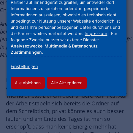
einmal ausfüllen. Viel Spaß mit der 4-Wochen-
Partner auf Ihr Endgerät zugreifen, um entweder dort
Informationen zu speichern oder dort gespeicherte
Challenge „Stress im Griff“.
Informationen auszulesen, obwohl dies technisch nicht
unbedingt zur Nutzung unserer Webseite erforderlich ist
Anmerkung: Wir Auszubildenen haben das Programm
und dass Ihre personenbezogenen Daten durch uns und
bereits für Sie getestet und sind der Meinung, dass es
Impressum
die Partner weiterverarbeitet werden.
| Für
jemandem, der viel Stress hat, auf jeden Fall weiterhilft!
folgende Zwecke nutzen wir externe Dienste:
Analysezwecke, Multimedia & Datenschutz
In jeder Woche beansprucht das Programm ca. 10-20
Zustimmungen
.
Minuten.
Einstellungen
Liebe Kolleginnen und liebe Kollegen, in der
Alle ablehnen
Alle Akzeptieren
ersten unserer 4 Wochen geht es um das
Thema Stress. Der ein oder andere kennt es! Auf
der Arbeit stapeln sich bereits die Ordner auf
dem Schreibtisch, privat könnte es auch besser
laufen und am Ende des Tages ist man so
erschöpft, dass man keine Energie mehr hat